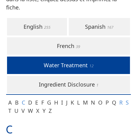
fiche.
English
Spanish
255
167
French
39
Water Treatment
12
Ingredient Disclosure
1
A
B
C
D
E
F
G
H
I
J
K
L
M
N
O
P
Q
R
S
T
U
V
W
X
Y
Z
C