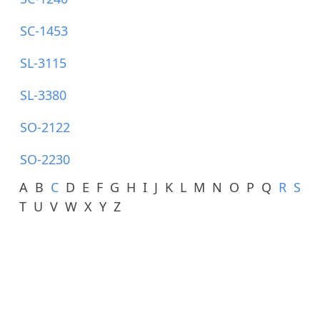
SC-1453
SL-3115
SL-3380
SO-2122
SO-2230
A
B
C
D
E
F
G
H
I
J
K
L
M
N
O
P
Q
R
S
T
U
V
W
X
Y
Z